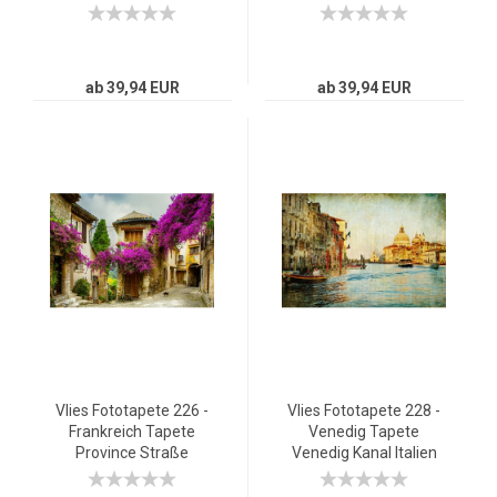
Taxis City Stadt braun
Taxis City Stadt
Skyscapers grau
ab 39,94 EUR
ab 39,94 EUR
Vlies Fototapete 226 -
Vlies Fototapete 228 -
Frankreich Tapete
Venedig Tapete
Province Straße
Venedig Kanal Italien
Romantisch bunt
Stadt Wasser beige