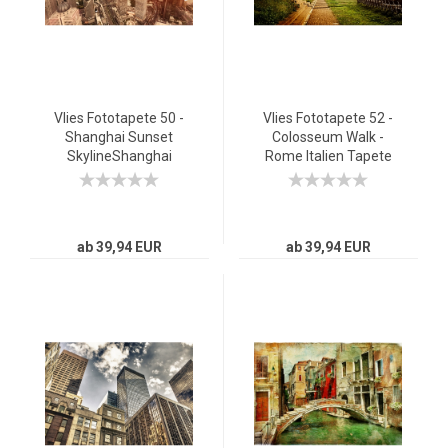
Vlies Fototapete 50 -
Vlies Fototapete 52 -
Shanghai Sunset
Colosseum Walk -
SkylineShanghai
Rome Italien Tapete
Tapete Skyline
Rom Kolosseum Italien
Schanghai
Landschaft Architektur
Wolkenkratzer Hochh
bunt
ab 39,94 EUR
ab 39,94 EUR