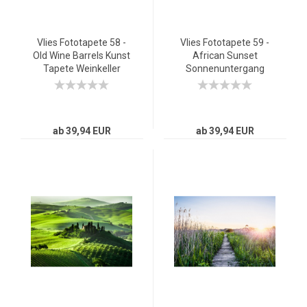
Vlies Fototapete 58 -
Vlies Fototapete 59 -
Old Wine Barrels Kunst
African Sunset
Tapete Weinkeller
Sonnenuntergang
Weinfässer
Tapete
Sonnenaufgang Afrika
Steppe Giraffe Orange
Safari
ab 39,94 EUR
ab 39,94 EUR