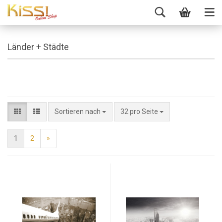
Länder + Städte
Sortieren nach
32 pro Seite
1
2
»