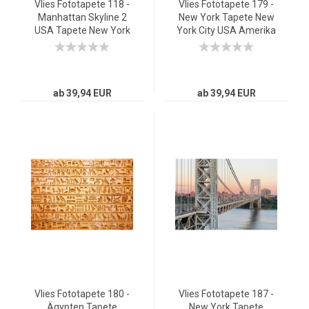
Vlies Fototapete 118 -
Vlies Fototapete 179 -
Manhattan Skyline 2
New York Tapete New
USA Tapete New York
York City USA Amerika
City Amerika Empire
Empire State Building
State Building schwarz
Big Apple bunt
- weiß
ab 39,94 EUR
ab 39,94 EUR
Vlies Fototapete 180 -
Vlies Fototapete 187 -
Ägypten Tapete
New York Tapete