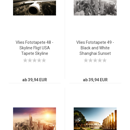
Vlies Fototapete 48 -
Vlies Fototapete 49 -
Skyline Fligt USA
Black and White
Tapete Skyline
Shanghai Sunset
Flugzeug Urlaub braun
Skyline Shanghai
sepia schwarz - weiss
Tapete Skyline
Schanghai Hochh
ab 39,94 EUR
ab 39,94 EUR