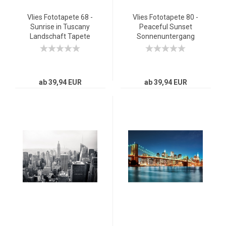
Vlies Fototapete 68 -
Vlies Fototapete 80 -
Sunrise in Tuscany
Peaceful Sunset
Landschaft Tapete
Sonnenuntergang
Sonnenaufgang Italien
Tapete
Toskana Weinberg
Sonnenaufgang Meer
Weingut grün
Strand Dünen
ab 39,94 EUR
ab 39,94 EUR