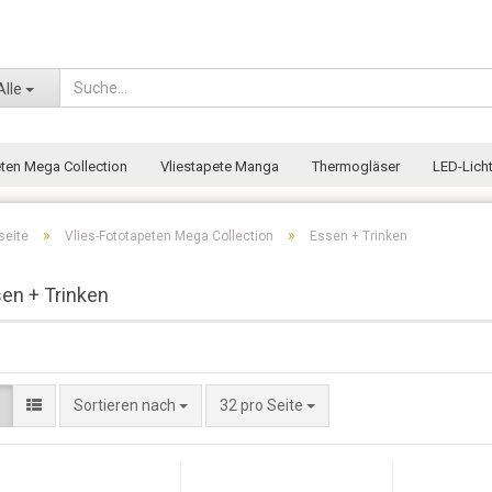
Wohnort
Alle
eten Mega Collection
Vliestapete Manga
Thermogläser
LED-Licht
»
»
seite
Vlies-Fototapeten Mega Collection
Essen + Trinken
en + Trinken
Sortieren nach
32 pro Seite