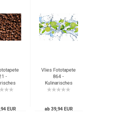
ototapete
Vlies Fototapete
21 -
864 -
arisches
Kulinarisches
e Kaffee
Tapete Limetten
n braun
Wasser Blätter
Tropfen Obst
,94 EUR
ab 39,94 EUR
Frucht grün