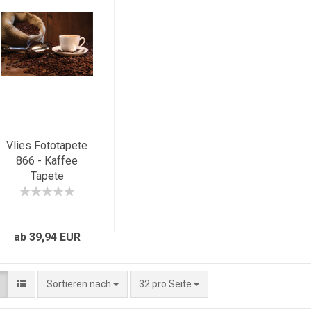
Vlies Fototapete
866 - Kaffee
Tapete
Kaffeetasse
Kaffeebohnen
Sach Tasse Löffel
Bohne Schaufel
ab 39,94 EUR
Holzwand braun
Sortieren nach
32 pro Seite