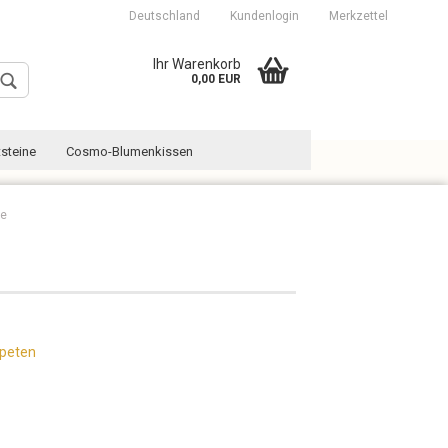
Deutschland
Kundenlogin
Merkzettel
Ihr Warenkorb
0,00 EUR
steine
Cosmo-Blumenkissen
re
Konto erstellen
Passwort vergessen?
apeten