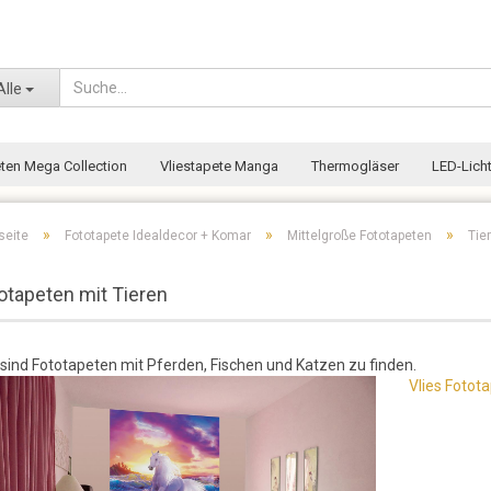
Wohnort
Alle
eten Mega Collection
Vliestapete Manga
Thermogläser
LED-Licht
»
»
»
seite
Fototapete Idealdecor + Komar
Mittelgroße Fototapeten
Tie
otapeten mit Tieren
 sind Fototapeten mit Pferden, Fischen und Katzen zu finden.
Vlies Fotot