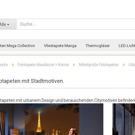
Wohnort
Alle
eten Mega Collection
Vliestapete Manga
Thermogläser
LED-Licht
»
»
»
seite
Fototapete Idealdecor + Komar
Mittelgroße Fototapeten
Urb
otapeten mit Stadtmotiven.
tapeten mit urbanem Design und berauschenden Citymotiven befinden s