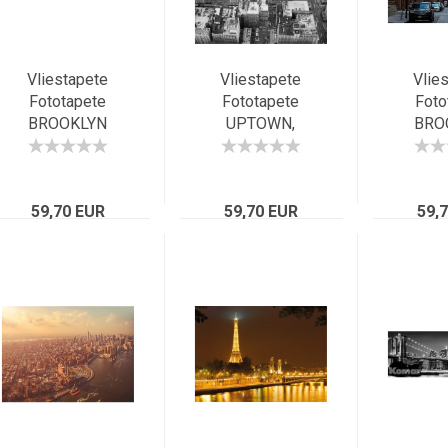
Vliestapete
Vliestapete
Vlie
Fototapete
Fototapete
Foto
BROOKLYN
UPTOWN,
BRO
BRIDGE 368x124
184x248
18
beleuchtete
Grossstadt
Strasse
Grossstadt NYC,
Vogelperspektive
New Yo
59,70 EUR
Hudson
2-teilig, S-W
59,70 EUR
59,
Br