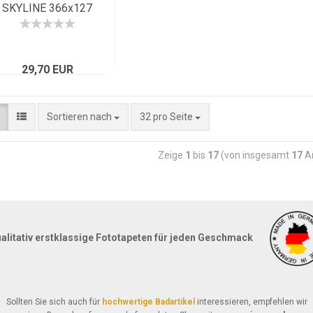
SKYLINE 366x127
New York
Panorama
29,70 EUR
Sortieren nach
32 pro Seite
Zeige
1
bis
17
(von insgesamt
17
Ar
alitativ erstklassige Fototapeten für jeden Geschmack
Sollten Sie sich auch für
hochwertige Badartikel
interessieren, empfehlen wir