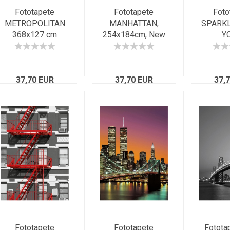
Fototapete
Fototapete
Foto
METROPOLITAN
MANHATTAN,
SPARK
368x127 cm
254x184cm, New
Y
Panorama New
York aus der
368x
York USA Skyline
Vogelperspektive,
Panor
Metropole City
sepia
Megac
37,70 EUR
37,70 EUR
37,
N
Fototapete
Fototapete
Fotota