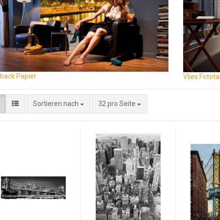
back Papier
Vlies Fotot
Sortieren nach
32 pro Seite