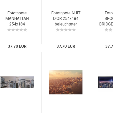
Fototapete
Fototapete NUIT
Foto
MANHATTAN
D'OR 254x184
BRO
254x184
beleuchteter
BRIDGE
Panorama New
Eiffelturm Paris
New
York Helikopter,
bei Nacht
Pano
Hudson River City
Frankreich
Skyline
37,70 EUR
NYC
37,70 EUR
37,
N