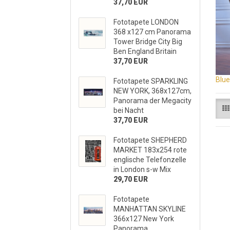
37,70 EUR
Fototapete LONDON
368 x127 cm Panorama
Tower Bridge City Big
Ben England Britain
37,70 EUR
Blue
Fototapete SPARKLING
NEW YORK, 368x127cm,
Panorama der Megacity
bei Nacht
37,70 EUR
Fototapete SHEPHERD
MARKET 183x254 rote
englische Telefonzelle
in London s-w Mix
29,70 EUR
Fototapete
MANHATTAN SKYLINE
366x127 New York
Panorama