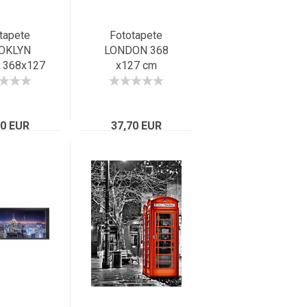
tapete
Fototapete
OKLYN
LONDON 368
 368x127
x127 cm
 York
Panorama Tower
rama sw
Bridge City Big
 Manhattan
Ben England
70 EUR
acht
37,70 EUR
Britain