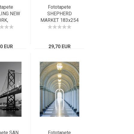
tapete
Fototapete
LING NEW
SHEPHERD
ORK,
MARKET 183x254
127cm,
rote englische
ama der
Telefonzelle in
ity bei
London s-w Mix
70 EUR
acht
29,70 EUR
pete SAN
Fototapete