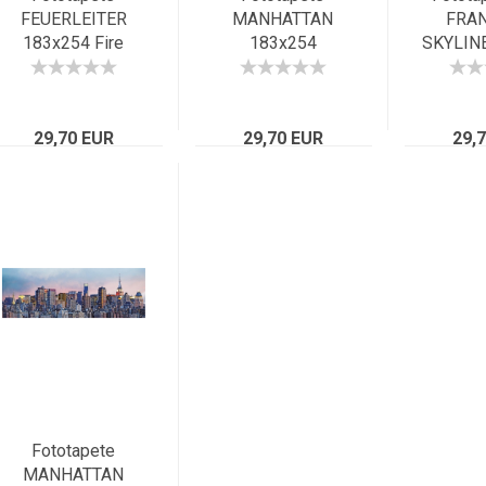
FEUERLEITER
MANHATTAN
FRA
183x254 Fire
183x254
SKYLIN
Escape New York
Twintowers New
Gold
USA rote Treppe
York Hudson New
Bridg
Hochhaus NYC
York Brooklyn
atemb
29,70 EUR
29,70 EUR
Bridge
29,
Fototapete
MANHATTAN