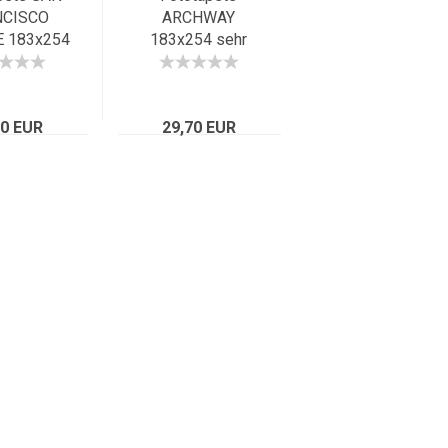
NCISCO
ARCHWAY
E 183x254
183x254 sehr
en Gate
edler Säulengang,
e in SW,
historische
eraubend
Architektur, hell
70 EUR
29,70 EUR