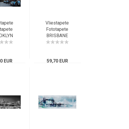
stapete
Vliestapete
tapete
Fototapete
OKLYN
BRISBANE
4x248
368x124
nschlucht
beleuchtete
rks, NYC,
Grossstadt,
70 EUR
idge
Australien Sunset
59,70 EUR