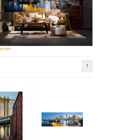
apeten
1