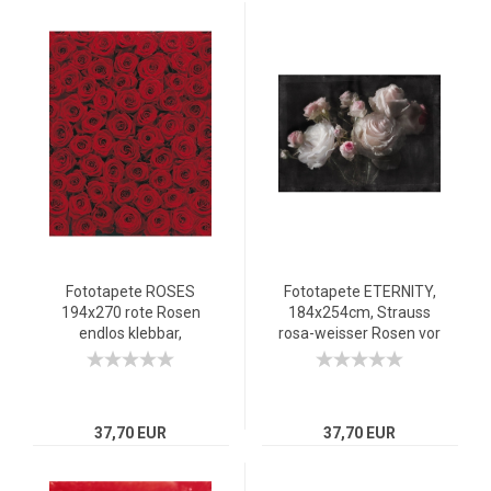
Fototapete ROSES
Fototapete ETERNITY,
194x270 rote Rosen
184x254cm, Strauss
endlos klebbar,
rosa-weisser Rosen vor
Blumenmeer
schwarzem
Blumenkissen rot
Hintergrund
37,70 EUR
37,70 EUR