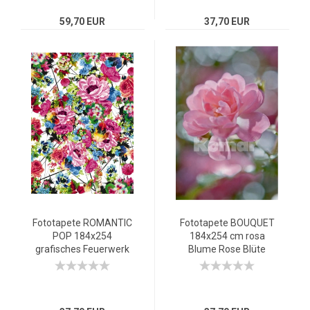
59,70 EUR
37,70 EUR
Fototapete ROMANTIC
Fototapete BOUQUET
POP 184x254
184x254 cm rosa
grafisches Feuerwerk
Blume Rose Blüte
aus Blüten, Federn.
nachcolorierte Rosen
Farbig
moderne