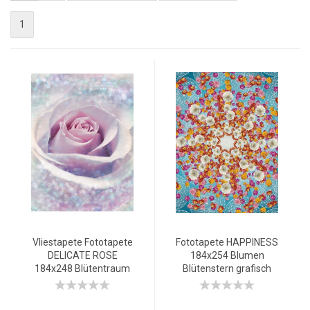
1
Vliestapete Fototapete
Fototapete HAPPINESS
DELICATE ROSE
184x254 Blumen
184x248 Blütentraum
Blütenstern grafisch
Pastell, Blume 2-teilig
weiss pink orange rot