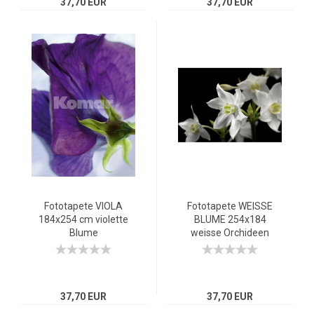
37,70 EUR
37,70 EUR
Fototapete VIOLA
Fototapete WEISSE
184x254 cm violette
BLUME 254x184
Blume
weisse Orchideen
Stiefmütterchen
Orchid, sehr edles
Makro-Fotografie lila
Design, schwarz
37,70 EUR
37,70 EUR