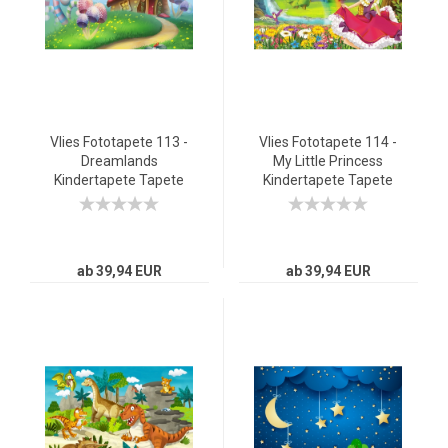
Vlies Fototapete 113 -
Vlies Fototapete 114 -
Dreamlands
My Little Princess
Kindertapete Tapete
Kindertapete Tapete
Kinderzimmer
Kinderzimmer
Märchen Fee Elfen
Märchen Fee Elfen
Märchenland
Prinzessin bunt
Prinzessin bunt
ab 39,94 EUR
ab 39,94 EUR