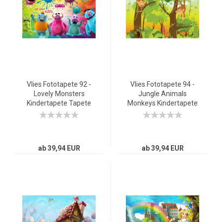
Vlies Fototapete 92 -
Vlies Fototapete 94 -
Lovely Monsters
Jungle Animals
Kindertapete Tapete
Monkeys Kindertapete
Kinderzimmer
Tapete Kinderzimmer
Kindertapete Comic
Safari Comic Affen
Party Knuddel Monster
Dschungel
bunt
ab 39,94 EUR
ab 39,94 EUR