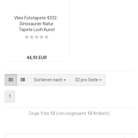
Vlies Fototapete 4332 -
Dinosaurier Natur
Tapete Loch Kunst
Mauer Sonne Ausblick
Wald Baum 3D grün
44,93 EUR
Sortieren nach
32 pro Seite
1
Zeige
1
bis
13
(von insgesamt
13
Artikeln)