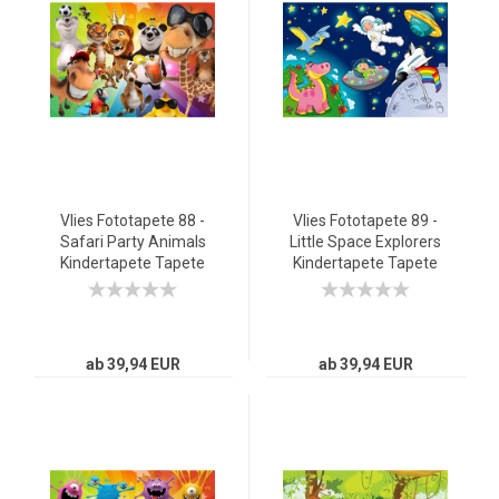
Vlies Fototapete 88 -
Vlies Fototapete 89 -
Safari Party Animals
Little Space Explorers
Kindertapete Tapete
Kindertapete Tapete
Kinderzimmer Zoo
Kinderzimmer
Tiere Safari Comic
Weltraum Star All
Party Dschungel bunt
Weltall Mond Sterne
blau
ab 39,94 EUR
ab 39,94 EUR