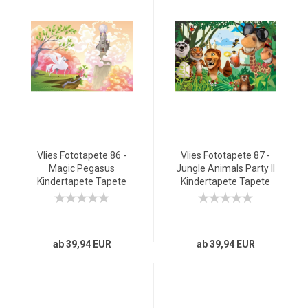
Vlies Fototapete 86 -
Vlies Fototapete 87 -
Magic Pegasus
Jungle Animals Party II
Kindertapete Tapete
Kindertapete Tapete
Kinderzimmer
Kinderzimmer Zoo
Kindertapete Mädchen
Tiere Safari Comic
Party Dschungel bunt
ab 39,94 EUR
ab 39,94 EUR