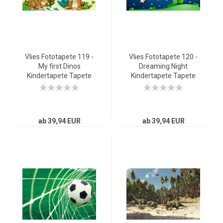
Vlies Fototapete 119 -
Vlies Fototapete 120 -
My first Dinos
Dreaming Night
Kindertapete Tapete
Kindertapete Tapete
Kindertapete
Sternenhimmel Stars
Kinderzimmer Dino
Sterne Leuchtsterne
Dinosaurier Urzeit Trex
Nachthimmel Mond
bunt
blau
ab 39,94 EUR
ab 39,94 EUR