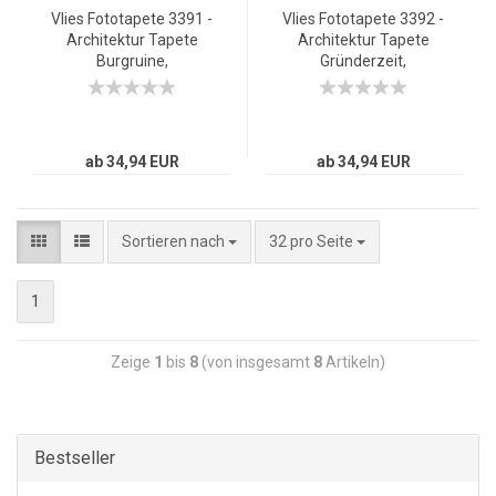
Vlies Fototapete 3391 -
Vlies Fototapete 3392 -
Architektur Tapete
Architektur Tapete
Burgruine,
Gründerzeit,
Schlossruine, Felsen,
Jugendstil, Nacht
Mittelgebirge natural
natural
ab 34,94 EUR
ab 34,94 EUR
Sortieren nach
32 pro Seite
1
Zeige
1
bis
8
(von insgesamt
8
Artikeln)
Bestseller