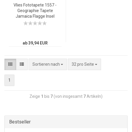
Vlies Fototapete 1557 -
Geographie Tapete
Jamaica Flagge Insel
Karibik gelb
ab 39,94 EUR
Sortieren nach
32 pro Seite
1
Zeige
1
bis
7
(von insgesamt
7
Artikeln)
Bestseller