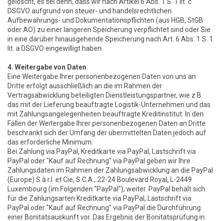
gelöscht, es sei denn, dass wir nach Artikel 6 Abs. 1 S. 1 lit. c
DSGVO aufgrund von steuer- und handelsrechtlichen
Aufbewahrungs- und Dokumentationspflichten (aus HGB, StGB
oder AO) zu einer längeren Speicherung verpflichtet sind oder Sie
in eine darüber hinausgehende Speicherung nach Art. 6 Abs. 1 S. 1
lit. a DSGVO eingewilligt haben.
4. Weitergabe von Daten
Eine Weitergabe Ihrer personenbezogenen Daten von uns an
Dritte erfolgt ausschließlich an die im Rahmen der
Vertragsabwicklung beteiligten Dienstleistungspartner, wie z.B.
das mit der Lieferung beauftragte Logistik-Unternehmen und das
mit Zahlungsangelegenheiten beauftragte Kreditinstitut. In den
Fällen der Weitergabe Ihrer personenbezogenen Daten an Dritte
beschränkt sich der Umfang der übermittelten Daten jedoch auf
das erforderliche Minimum.
Bei Zahlung via PayPal, Kreditkarte via PayPal, Lastschrift via
PayPal oder "Kauf auf Rechnung" via PayPal geben wir Ihre
Zahlungsdaten im Rahmen der Zahlungsabwicklung an die PayPal
(Europe) S.à r.l. et Cie, S.C.A., 22-24 Boulevard Royal, L-2449
Luxembourg (im Folgenden "PayPal"), weiter. PayPal behält sich
für die Zahlungsarten Kreditkarte via PayPal, Lastschrift via
PayPal oder "Kauf auf Rechnung" via PayPal die Durchführung
einer Bonitätsauskunft vor. Das Ergebnis der Bonitätsprüfung in