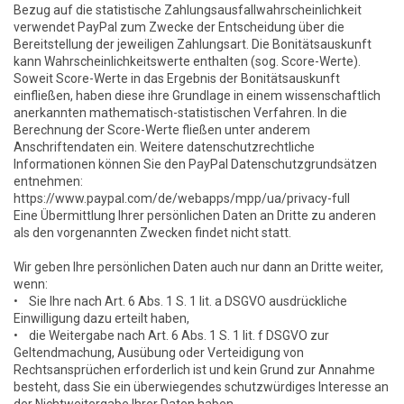
Bezug auf die statistische Zahlungsausfallwahrscheinlichkeit
verwendet PayPal zum Zwecke der Entscheidung über die
Bereitstellung der jeweiligen Zahlungsart. Die Bonitätsauskunft
kann Wahrscheinlichkeitswerte enthalten (sog. Score-Werte).
Soweit Score-Werte in das Ergebnis der Bonitätsauskunft
einfließen, haben diese ihre Grundlage in einem wissenschaftlich
anerkannten mathematisch-statistischen Verfahren. In die
Berechnung der Score-Werte fließen unter anderem
Anschriftendaten ein. Weitere datenschutzrechtliche
Informationen können Sie den PayPal Datenschutzgrundsätzen
entnehmen:
https://www.paypal.com/de/webapps/mpp/ua/privacy-full
Eine Übermittlung Ihrer persönlichen Daten an Dritte zu anderen
als den vorgenannten Zwecken findet nicht statt.
Wir geben Ihre persönlichen Daten auch nur dann an Dritte weiter,
wenn:
• Sie Ihre nach Art. 6 Abs. 1 S. 1 lit. a DSGVO ausdrückliche
Einwilligung dazu erteilt haben,
• die Weitergabe nach Art. 6 Abs. 1 S. 1 lit. f DSGVO zur
Geltendmachung, Ausübung oder Verteidigung von
Rechtsansprüchen erforderlich ist und kein Grund zur Annahme
besteht, dass Sie ein überwiegendes schutzwürdiges Interesse an