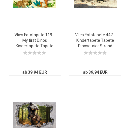
Vlies Fototapete 119 -
Vlies Fototapete 447 -
My first Dinos
Kindertapete Tapete
Kindertapete Tapete
Dinosaurier Strand
Kindertapete
Palmen Animation
Kinderzimmer Dino
grün
Dinosaurier Urzeit Trex
bunt
ab 39,94 EUR
ab 39,94 EUR