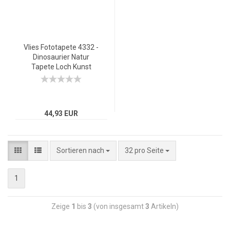
Vlies Fototapete 4332 -
Dinosaurier Natur
Tapete Loch Kunst
Mauer Sonne Ausblick
Wald Baum 3D grün
44,93 EUR
Sortieren nach
32 pro Seite
1
Zeige
1
bis
3
(von insgesamt
3
Artikeln)