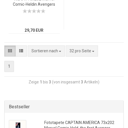
Comic-Heldin Avengers
Schwarze Witwe
29,70 EUR
Sortieren nach
32 pro Seite
1
Zeige
1
bis
3
(von insgesamt
3
Artikeln)
Bestseller
Fototapete CAPTAIN AMERICA 73x202