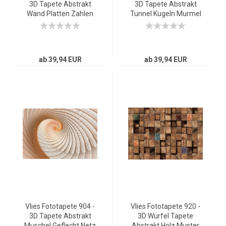
3D Tapete Abstrakt
3D Tapete Abstrakt
Wand Platten Zahlen
Tunnel Kugeln Murmel
Rost Nieten Design 3D
Spirale Streifen 3D
rot
grau
ab 39,94 EUR
ab 39,94 EUR
Vlies Fototapete 904 -
Vlies Fototapete 920 -
3D Tapete Abstrakt
3D Würfel Tapete
Muschel Geflecht Netz
Abstrakt Holz Muster