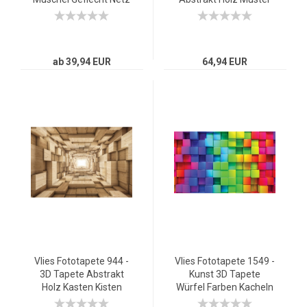
Tunnel Spirale 3D beige
Rechtecke Design
Muster braun
ab 39,94 EUR
64,94 EUR
Vlies Fototapete 944 -
Vlies Fototapete 1549 -
3D Tapete Abstrakt
Kunst 3D Tapete
Holz Kasten Kisten
Würfel Farben Kacheln
Rechteck Tunnel 3D
bunt