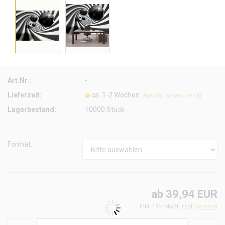
Art.Nr.:
-
Lieferzeit:
ca. 1-2 Wochen
(Ausland abweichend)
Lagerbestand:
10000
Stück
Format:
ab 39,94 EUR
inkl. 19% MwSt. zzgl.
Versand