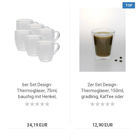
TOP
6er Set Design-
2er Set Design-
Thermogläser, 75ml,
Thermogläser, 150ml,
bauchig mit Henkel,
gradlinig, Kaffee oder
Espresso,
Tee, doppelwandiges
doppelwandiges
Borosilikatglas
Borosilikatglas
34,19 EUR
12,90 EUR