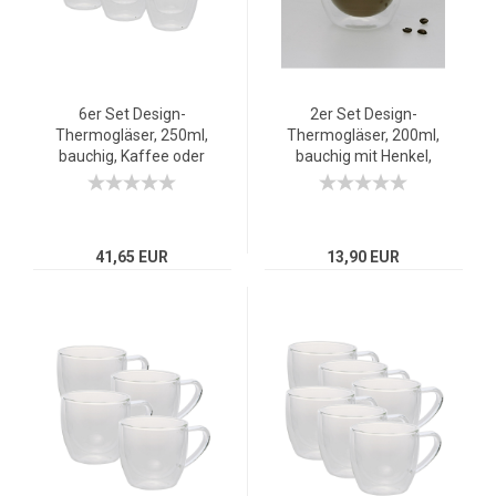
6er Set Design-
2er Set Design-
Thermogläser, 250ml,
Thermogläser, 200ml,
bauchig, Kaffee oder
bauchig mit Henkel,
Tee, doppelwandiges
Kaffee oder Tee,
Borosilikatglas
doppelwandiges
Borosilikatglas
41,65 EUR
13,90 EUR