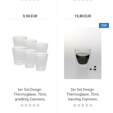
Borosilikatglas
Borosilikatglas
9,90 EUR
19,80 EUR
TOP
6er Set Design-
2er Set Design-
Thermogläser, 75ml,
Thermogläser, 75ml,
gradlinig, Espresso,
bauchig, Espresso,
doppelwandiges
doppelwandiges
Borosilikatglas
Borosilikatglas