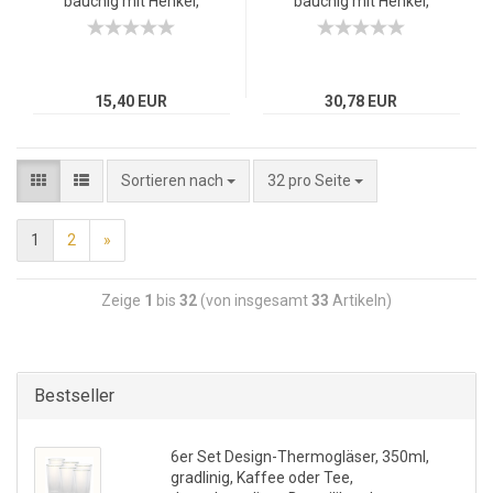
bauchig mit Henkel,
bauchig mit Henkel,
Kaffee oder Tee,
Kaffee oder Tee,
doppelwandiges
doppelwandiges
Borosilikatglas
Borosilikatglas
15,40 EUR
30,78 EUR
Sortieren nach
32 pro Seite
1
2
»
Zeige
1
bis
32
(von insgesamt
33
Artikeln)
Bestseller
6er Set Design-Thermogläser, 350ml,
gradlinig, Kaffee oder Tee,