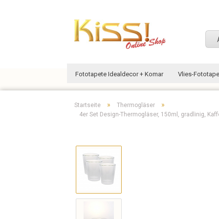
Fototapete Idealdecor + Komar
Vlies-Fototap
»
»
Startseite
Thermogläser
4er Set Design-Thermogläser, 150ml, gradlinig, Kaf