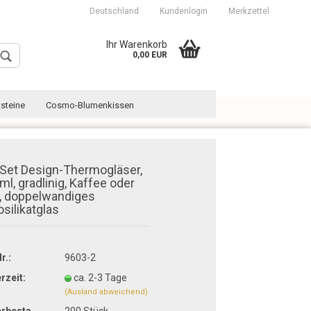
Deutschland
Kundenlogin
Merkzettel
Ihr Warenkorb
0,00 EUR
steine
Cosmo-Blumenkissen
 Set Design-Thermogläser,
ml, gradlinig, Kaffee oder
, doppelwandiges
Konto erstellen
osilikatglas
Passwort vergessen?
r.:
9603-2
erzeit:
ca. 2-3 Tage
(Ausland abweichend)