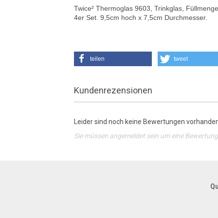
Twice² Thermoglas 9603, Trinkglas, Füllmeng
4er Set.
9,5cm hoch x 7,5cm Durchmesser.
teilen
tweet
Kundenrezensionen
Leider sind noch keine Bewertungen vorhanden.
Sie müssen angemeldet sein um eine Bewertun
Qu