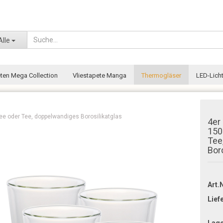
Wohnort
Alle
eten Mega Collection
Vliestapete Manga
Thermogläser
LED-Licht
fee oder Tee, doppelwandiges Borosilikatglas
4er
150
Tee
Bor
Art.N
Lief