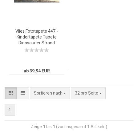
Vlies Fototapete 447 -
Kindertapete Tapete
Dinosaurier Strand
Palmen Animation
grün
ab 39,94 EUR
Sortieren nach
32 pro Seite
1
Zeige
1
bis
1
(von insgesamt
1
Artikeln)