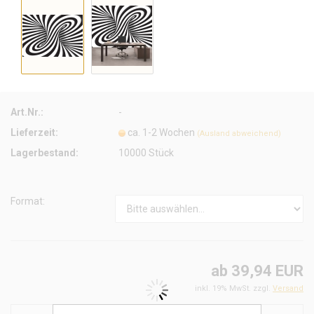
Art.Nr.:
-
Lieferzeit:
ca. 1-2 Wochen
(Ausland abweichend)
Lagerbestand:
10000
Stück
Format:
ab 39,94 EUR
inkl. 19% MwSt. zzgl.
Versand