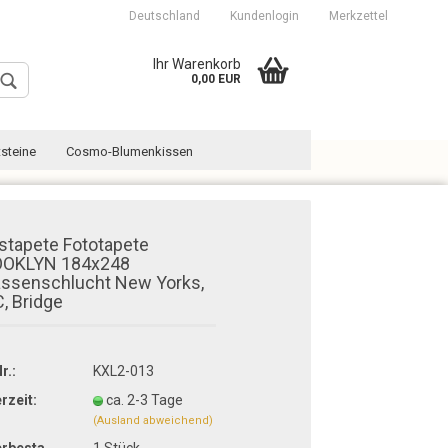
Deutschland
Kundenlogin
Merkzettel
Ihr Warenkorb
0,00 EUR
steine
Cosmo-Blumenkissen
estapete Fototapete
OKLYN 184x248
assenschlucht New Yorks,
Konto erstellen
, Bridge
Passwort vergessen?
r.:
KXL2-013
erzeit:
ca. 2-3 Tage
(Ausland abweichend)