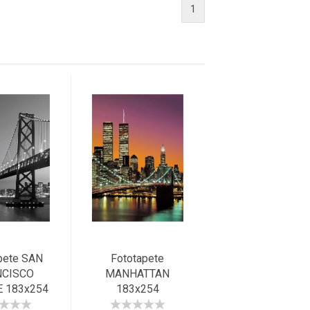
1
pete SAN
Fototapete
NCISCO
MANHATTAN
E 183x254
183x254
en Gate
Twintowers New