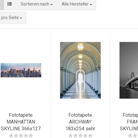
Sortieren nach
Alle Hersteller
 pro Seite
Fototapete
Fototapete
Fotota
MANHATTAN
ARCHWAY
FRA
SKYLINE 366x127
183x254 sehr
SKYLIN
New York
edler Säulengang,
Gold