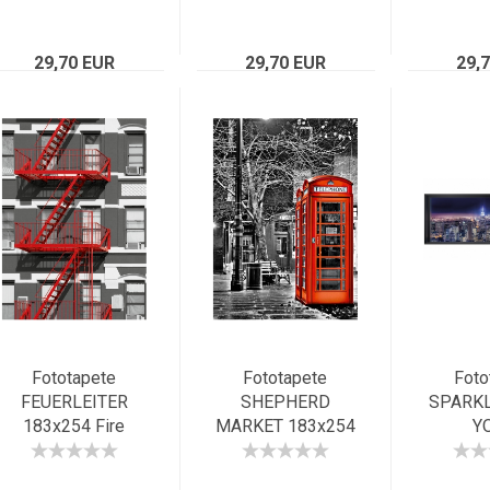
Panorama
historische
Bridg
Architektur, hell
atemb
29,70 EUR
29,70 EUR
29,
Fototapete
Fototapete
Foto
FEUERLEITER
SHEPHERD
SPARK
183x254 Fire
MARKET 183x254
Y
Escape New York
rote englische
368x
USA rote Treppe
Telefonzelle in
Panor