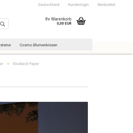
Deutschland
Kundenlogin
Merkzettel
Ihr Warenkorb
0,00 EUR
steine
Cosmo-Blumenkissen
»
an
Blueback Papier
Konto erstellen
Passwort vergessen?