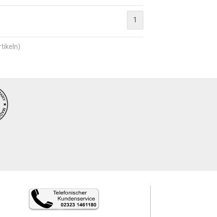
1
tikeln)