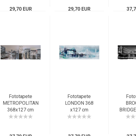
Hochhaus NYC
London s-w Mix
Megac
29,70 EUR
29,70 EUR
37,
N
Fototapete
Fototapete
Foto
METROPOLITAN
LONDON 368
BRO
368x127 cm
x127 cm
BRIDGE
Panorama New
Panorama Tower
New
York USA Skyline
Bridge City Big
Pano
Metropole City
Ben England
Skyline