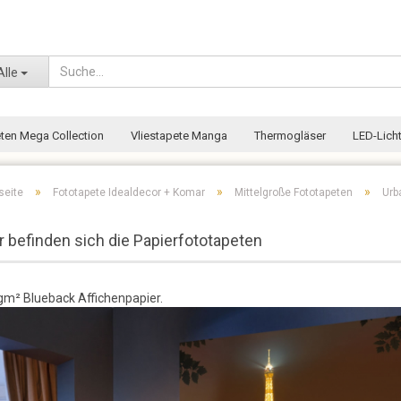
Wohnort
Alle
eten Mega Collection
Vliestapete Manga
Thermogläser
LED-Licht
»
»
»
seite
Fototapete Idealdecor + Komar
Mittelgroße Fototapeten
Urb
r befinden sich die Papierfototapeten
m² Blueback Affichenpapier.