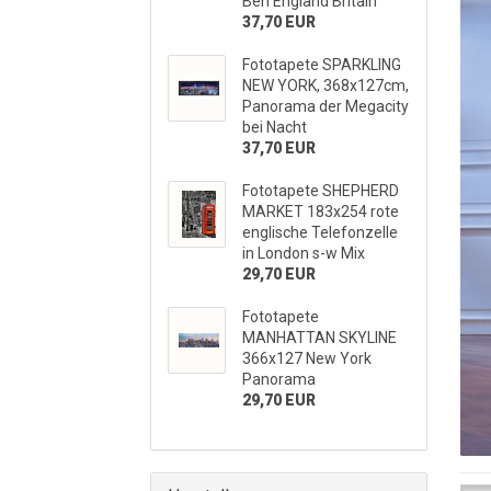
Ben England Britain
37,70 EUR
Fototapete SPARKLING
NEW YORK, 368x127cm,
Panorama der Megacity
bei Nacht
37,70 EUR
Fototapete SHEPHERD
MARKET 183x254 rote
englische Telefonzelle
in London s-w Mix
29,70 EUR
Fototapete
MANHATTAN SKYLINE
366x127 New York
Panorama
29,70 EUR