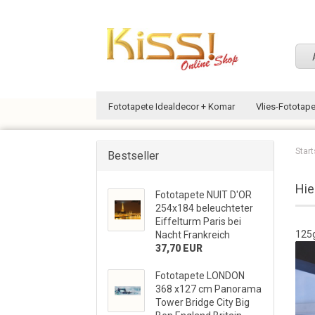
Fototapete Idealdecor + Komar
Vlies-Fototap
Start
Bestseller
Hie
Fototapete NUIT D'OR
254x184 beleuchteter
Eiffelturm Paris bei
125g
Nacht Frankreich
37,70 EUR
Fototapete LONDON
368 x127 cm Panorama
Tower Bridge City Big