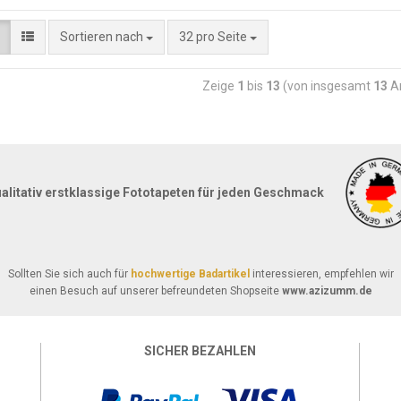
Sortieren nach
32 pro Seite
Zeige
1
bis
13
(von insgesamt
13
Ar
alitativ erstklassige Fototapeten für jeden Geschmack
Sollten Sie sich auch für
hochwertige Badartikel
interessieren, empfehlen wir
einen Besuch auf unserer befreundeten Shopseite
www.azizumm.de
SICHER BEZAHLEN