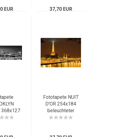
ity bei
sepia
70 EUR
acht
37,70 EUR
tapete
Fototapete NUIT
OKLYN
D'OR 254x184
 368x127
beleuchteter
 York
Eiffelturm Paris
rama sw
bei Nacht
 Manhattan
Frankreich