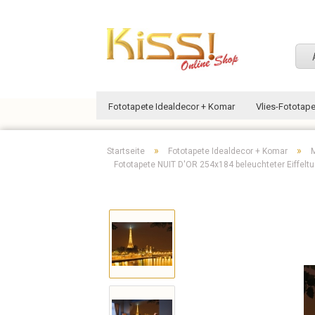
Fototapete Idealdecor + Komar
Vlies-Fototap
»
»
Startseite
Fototapete Idealdecor + Komar
M
Fototapete NUIT D'OR 254x184 beleuchteter Eiffeltu