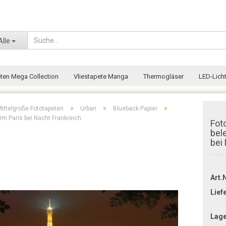
Wohnort
Alle
eten Mega Collection
Vliestapete Manga
Thermogläser
LED-Licht
»
»
»
ittelgroße Fototapeten
Urban
Blueback Papier
rm Paris bei Nacht Frankreich
Fot
bel
bei
Art.N
Lief