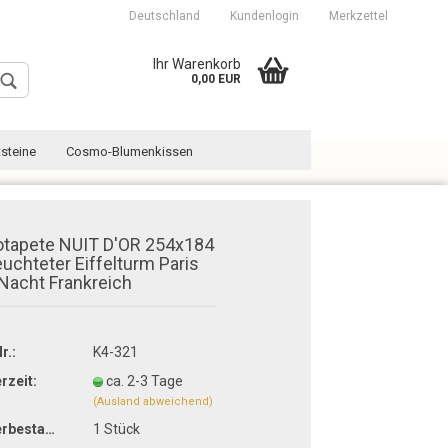
Deutschland
Kundenlogin
Merkzettel
Ihr Warenkorb
0,00 EUR
steine
Cosmo-Blumenkissen
otapete NUIT D'OR 254x184
euchteter Eiffelturm Paris
 Nacht Frankreich
Konto erstellen
Passwort vergessen?
r.:
K4-321
erzeit:
ca. 2-3 Tage
(Ausland abweichend)
Lagerbestand:
1
Stück