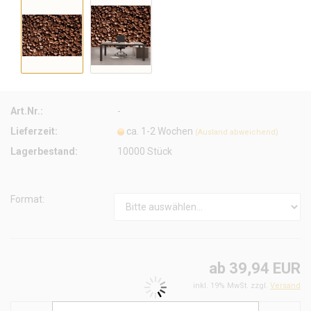
Art.Nr.:
-
Lieferzeit:
ca. 1-2 Wochen
(Ausland abweichend)
Lagerbestand:
10000
Stück
Format:
ab 39,94 EUR
inkl. 19% MwSt. zzgl.
Versand