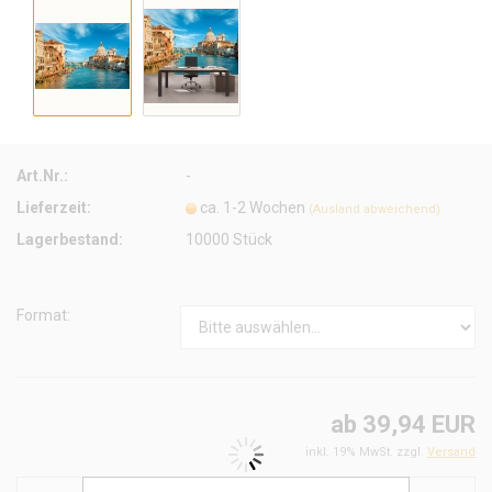
Art.Nr.:
-
Lieferzeit:
ca. 1-2 Wochen
(Ausland abweichend)
Lagerbestand:
10000
Stück
Format:
ab 39,94 EUR
inkl. 19% MwSt. zzgl.
Versand