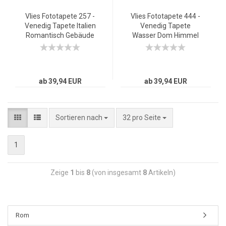
Vlies Fototapete 257 -
Vlies Fototapete 444 -
Venedig Tapete Italien
Venedig Tapete
Romantisch Gebäude
Wasser Dom Himmel
braun
Häuser Italien blau
ab 39,94 EUR
ab 39,94 EUR
Sortieren nach
32 pro Seite
1
Zeige
1
bis
8
(von insgesamt
8
Artikeln)
Rom