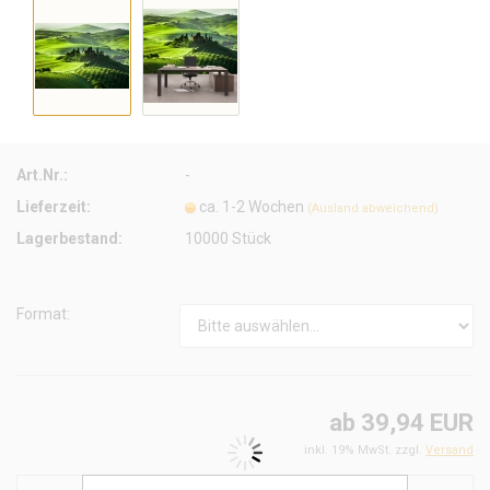
Art.Nr.:
-
Lieferzeit:
ca. 1-2 Wochen
(Ausland abweichend)
Lagerbestand:
10000
Stück
Format:
ab 39,94 EUR
inkl. 19% MwSt. zzgl.
Versand