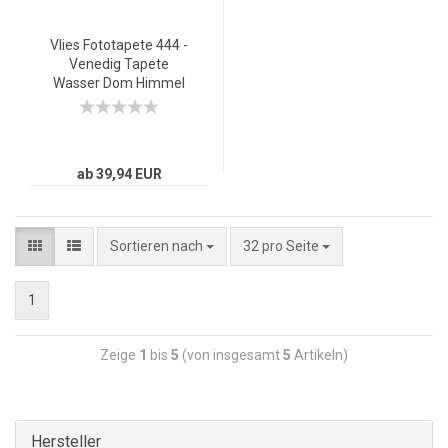
Vlies Fototapete 444 -
Venedig Tapete
Wasser Dom Himmel
Häuser Italien blau
ab 39,94 EUR
Sortieren nach
32 pro Seite
1
Zeige
1
bis
5
(von insgesamt
5
Artikeln)
Hersteller