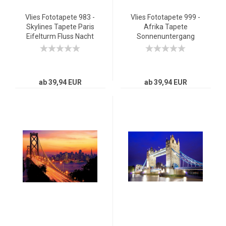
Vlies Fototapete 983 -
Vlies Fototapete 999 -
Skylines Tapete Paris
Afrika Tapete
Eifelturm Fluss Nacht
Sonnenuntergang
Lightning Skyline Stadt
Baum Weg Giraffe
Panorama gelb
Savanne Himmel
Pflanze Afrika gelb
ab 39,94 EUR
ab 39,94 EUR