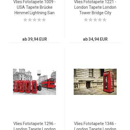
Vlies Fototapete 1009 -
Vlies Fototapete 1221 -
USA Tapete Brücke
London Tapete London
Himmel Lightning San
Tower Bridge City
Francisco Skyline Nacht
Miasto Skyline blau
Golden Bridge orange
ab 39,94 EUR
ab 34,94 EUR
Vlies Fototapete 1296 -
Vlies Fototapete 1346 -
London Tapete London
London Tapete London