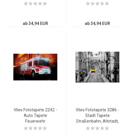
Blumekasten Schatten
Motorrad bunt
Häuser natural
ab 34,94 EUR
ab 34,94 EUR
Vlies Fototapete 2242 -
Vlies Fototapete 3286 -
Auto Tapete
Stadt Tapete
Feuerwehr
Straßenbahn, Altstadt,
Feuerwehrauto
Gassen schwarz - weiß
Blaulicht rot