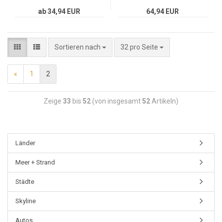
ab 34,94 EUR
64,94 EUR
Sortieren nach
32 pro Seite
«
1
2
Zeige
33
bis
52
(von insgesamt
52
Artikeln)
Länder
Meer + Strand
Städte
Skyline
Autos