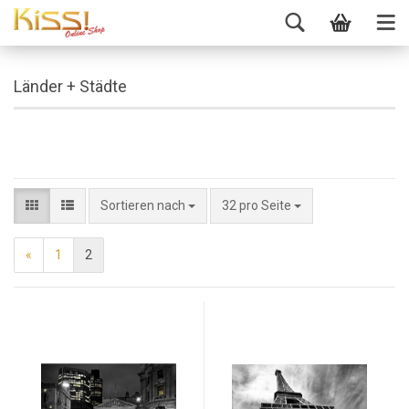
Länder + Städte
Sortieren nach
32 pro Seite
«
1
2