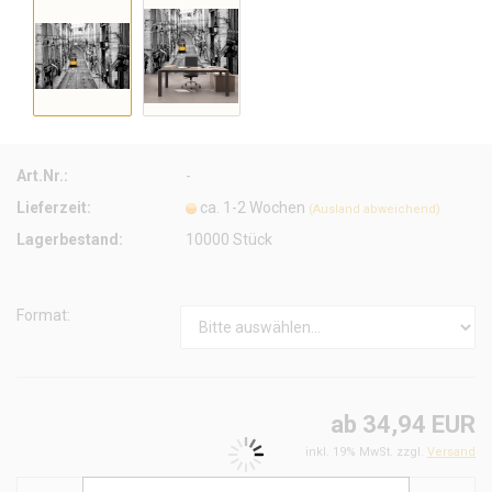
Art.Nr.:
-
Lieferzeit:
ca. 1-2 Wochen
(Ausland abweichend)
Lagerbestand:
10000
Stück
Format:
ab 34,94 EUR
inkl. 19% MwSt. zzgl.
Versand