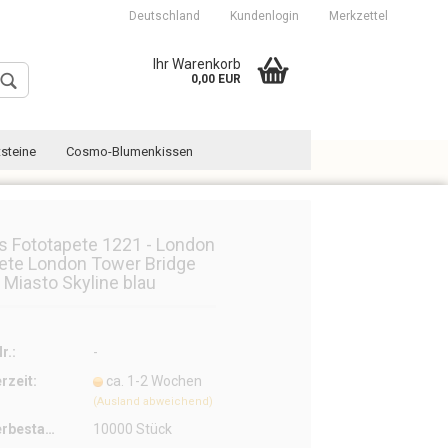
Deutschland
Kundenlogin
Merkzettel
Ihr Warenkorb
0,00 EUR
steine
Cosmo-Blumenkissen
es Fototapete 1221 - London
ete London Tower Bridge
y Miasto Skyline blau
Konto erstellen
Passwort vergessen?
r.:
-
erzeit:
ca. 1-2 Wochen
(Ausland abweichend)
Lagerbestand:
10000
Stück