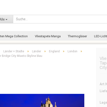
Wohnort
Alle
eten Mega Collection
Vliestapete Manga
Thermogläser
LED-Licht
»
»
»
»
»
Länder + Städte
Länder
England
London
 Bridge City Miasto Skyline blau
Vli
Tap
Cit
Art.N
Lief