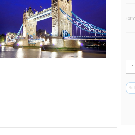
Form
Sic