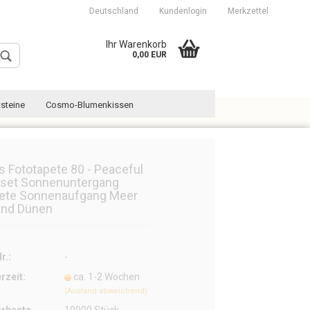
Deutschland
Kundenlogin
Merkzettel
Ihr Warenkorb
0,00 EUR
steine
Cosmo-Blumenkissen
es Fototapete 80 - Peaceful
set Sonnenuntergang
ete Sonnenaufgang Meer
Konto erstellen
and Dünen
Passwort vergessen?
r.:
-
erzeit:
ca. 1-2 Wochen
(Ausland abweichend)