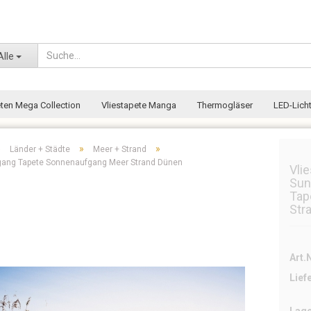
Wohnort
Alle
eten Mega Collection
Vliestapete Manga
Thermogläser
LED-Licht
»
»
»
Länder + Städte
Meer + Strand
ergang Tapete Sonnenaufgang Meer Strand Dünen
Vli
Sun
Tap
Str
Art.N
Lief