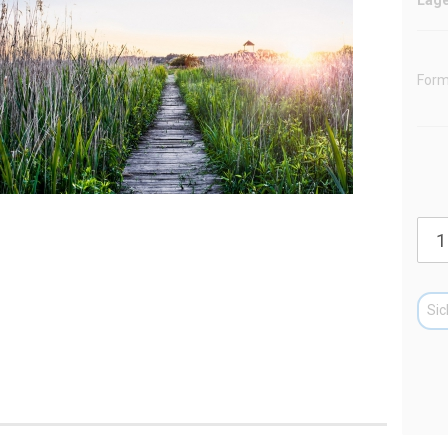
Form
Sic