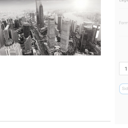
Form
Sic