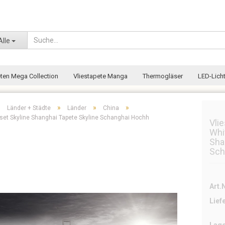
Wohnort
Alle
eten Mega Collection
Vliestapete Manga
Thermogläser
LED-Licht
»
»
»
»
Länder + Städte
Länder
China
nset Skyline Shanghai Tapete Skyline Schanghai Hochh
Vli
Whi
Sha
Sch
Art.N
Lief