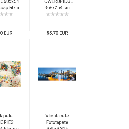
 368x254
TOWERBRIDGE
usplatz in
368x254 cm
, Italien,
malerische Brücke
 Grande
in London im
Abendlicht, UK
70 EUR
55,70 EUR
tapete
Vliestapete
ORIES
Fototapete
4 Blumen
BRISBANE