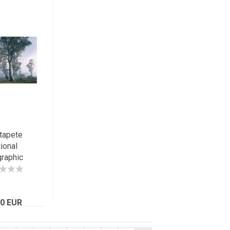
tapete
ional
raphic
Y FOREST
4 Wald im
ennebel
70 EUR