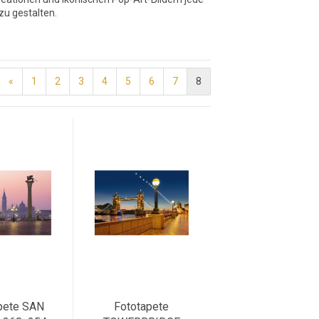
zu gestalten.
«
1
2
3
4
5
6
7
8
pete SAN
Fototapete