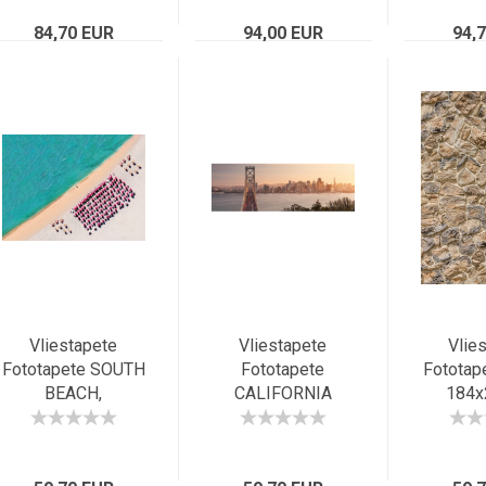
Hafenblick
Wasserfall,
Hong
84,70 EUR
368x248cm
94,00 EUR
Aussich
94,
Vliestapete
Vliestapete
Vlie
Fototapete SOUTH
Fototapete
Fototap
BEACH,
CALIFORNIA
184x
248x184cm,
DREAMING,
Naturst
Vogelperspektive
368x124cm,
Stone-Wa
des Strandes von
malerisches
b