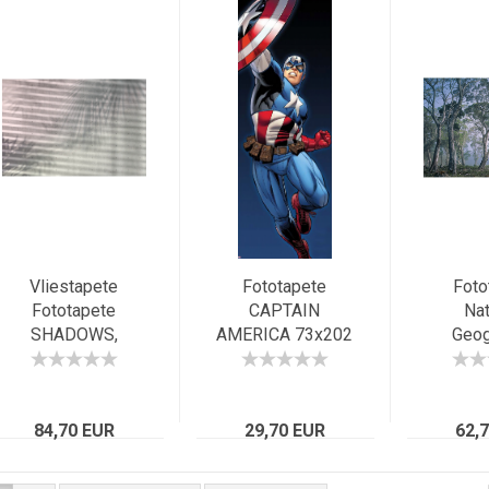
Vliestapete
Fototapete
Foto
Fototapete
CAPTAIN
Nat
SHADOWS,
AMERICA 73x202
Geog
368x248cm,
Marvel Comic-
FANTAS
Betonwand,
Held, the first
368x25
Sichtbeton mit
Avenger
Morg
Palmschatten
84,70 EUR
29,70 EUR
62,