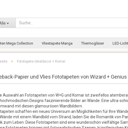
Wohnort
Alle
eten Mega Collection
Vliestapete Manga
Thermogläser
LED-Licht
»
seite
Fototapete Idealdecor + Komar
eback-Papier und Vlies Fototapeten von Wizard + Genius
e Auswahl an Fototapeten von W+G und Komar ist zweifellos atemberau
hochmodischen Designs faszinierende Bilder an Wände. Eine ultra-schick
mwand mit diesen glamourösen Wandbildern.
tapeten schaffen ein neues Universum an Möglichkeiten für Ihre Wände
 Wände mit einem Wandbild vom Strand, laden Sie die Romantik von Paris
ik zum Leben. Diese Fototapeten sind eine wunderschön vielfältige Sa
re Fototapeten bringen mit fotorealistischen Szenen, künstlerischen K