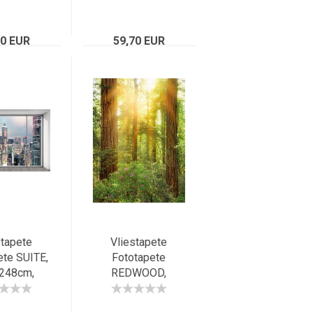
sstadt
beleuchtete
rspektive
Grossstadt NYC,
lig, S-W
70 EUR
59,70 EUR
Hudson
stapete
Vliestapete
ete SUITE,
Fototapete
248cm,
REDWOOD,
house-
184x248cm,
, Skyline
Riesen-