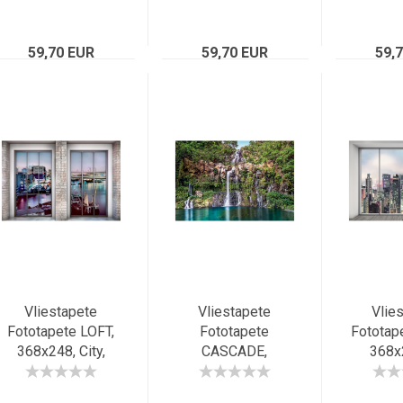
Strassenschlucht
Blütentraum
Gros
New Yorks, NYC,
Pastell, Blume 2-
Vogelpe
59,70 EUR
Bridge
59,70 EUR
teilig
2-tei
59,
Vliestapete
Vliestapete
Vlie
Fototapete LOFT,
Fototapete
Fototap
368x248, City,
CASCADE,
368x
urbanes Wohnen
Naturschauspiel,
Pent
stilvoller
Urwald,
Feeling