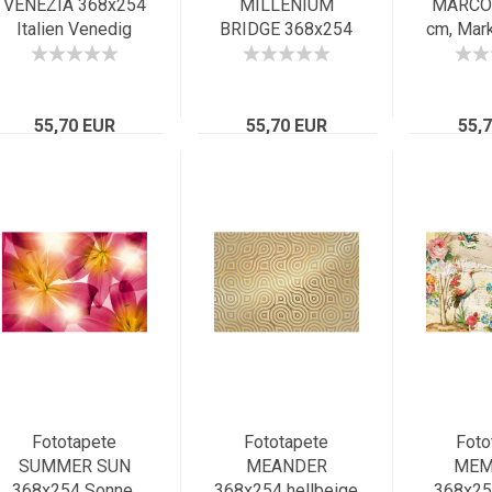
VENEZIA 368x254
MILLENIUM
MARCO
Italien Venedig
BRIDGE 368x254
cm, Mark
Canal Grande
cm Brücke in
Venedig
Markusdom
London mit St.
Canal
Gondeln Adria
Pauls Kathedrale
55,70 EUR
55,70 EUR
55,
Fototapete
Fototapete
Foto
SUMMER SUN
MEANDER
MEM
368x254 Sonne,
368x254 hellbeige
368x25