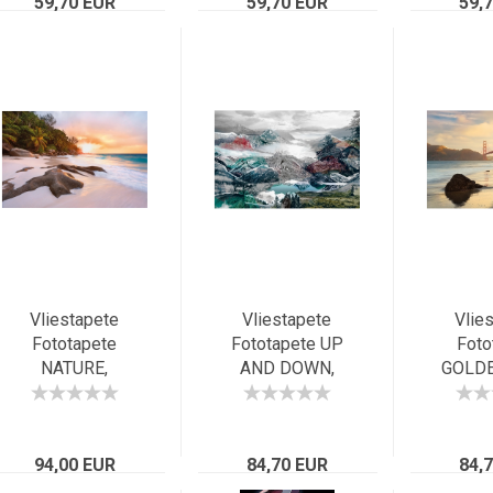
Miami, Florida
59,70 EUR
Panorama der
59,70 EUR
59,
kalifornischen
Metropole
Vliestapete
Vliestapete
Vlie
Fototapete
Fototapete UP
Foto
NATURE,
AND DOWN,
GOLDE
368x248cm,
368x248cm,
368x24
Traumstrand der
grafisches
Brücke
Tropen im
Experiment,
Fran
Sonnenuntergang
94,00 EUR
colorierte Alpen-
84,70 EUR
Kali
84,
Collage