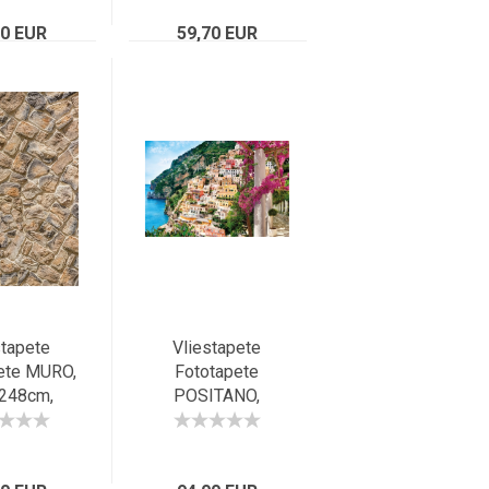
 Kong,
Mammutbäume in
t Wan Chai
70 EUR
Kalifornien, USA
59,70 EUR
stapete
Vliestapete
ete MURO,
Fototapete
248cm,
POSITANO,
einmauer,
368x248cm,
ll, beige-
malerisches
raun
Fischerdorf der