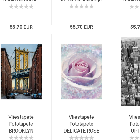
violett gelb
Kreise Linien
Vögel 
leuchtend bunte
Flussmuster
Musi
Blumen Blüten
beige-braun Retro
Her
55,70 EUR
55,70 EUR
55,
So
Vliestapete
Vliestapete
Vlie
Fototapete
Fototapete
Foto
BROOKLYN
DELICATE ROSE
UP
184x248
184x248
18