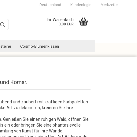
Deutschland
Kundenlogin
Merkzettel
Ihr Warenkorb
0,00 EUR
steine
Cosmo-Blumenkissen
 und Komar.
Konto erstellen
Passwort vergessen?
bend und zaubert mit kräftigen Farbpaletten
e Art zu dekorieren, kreieren Sie Ihre
. Genießen Sie einen ruhigen Wald, öffnen Sie
 ein oder bringen Sie eine phantasievolle
mmlung von Kunst für Ihre Wände.
reationen und ikonischen Pop-Art-Bildern jede