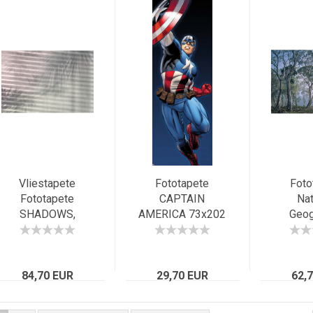
Vliestapete
Fototapete
Foto
Fototapete
CAPTAIN
Nat
SHADOWS,
AMERICA 73x202
Geog
368x248cm,
Marvel Comic-
FANTAS
Betonwand,
Held, the first
368x25
Sichtbeton mit
Avenger
Morg
Palmschatten
84,70 EUR
29,70 EUR
62,