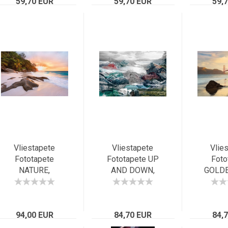
Miami, Florida
59,70 EUR
Panorama der
59,70 EUR
59,
kalifornischen
Metropole
Vliestapete
Vliestapete
Vlie
Fototapete
Fototapete UP
Foto
NATURE,
AND DOWN,
GOLDE
368x248cm,
368x248cm,
368x24
Traumstrand der
grafisches
Brücke
Tropen im
Experiment,
Fran
Sonnenuntergang
94,00 EUR
colorierte Alpen-
84,70 EUR
Kali
84,
Collage