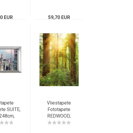
sstadt
beleuchtete
rspektive
Grossstadt NYC,
lig, S-W
70 EUR
59,70 EUR
Hudson
stapete
Vliestapete
ete SUITE,
Fototapete
248cm,
REDWOOD,
house-
184x248cm,
, Skyline
Riesen-