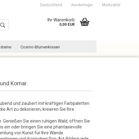
Deutschland
Kundenlogin
Merkzettel
Ihr Warenkorb
0,00 EUR
steine
Cosmo-Blumenkissen
 und Komar.
Konto erstellen
Passwort vergessen?
bend und zaubert mit kräftigen Farbpaletten
e Art zu dekorieren, kreieren Sie Ihre
. Genießen Sie einen ruhigen Wald, öffnen Sie
 ein oder bringen Sie eine phantasievolle
mmlung von Kunst für Ihre Wände.
reationen und ikonischen Pop-Art-Bildern jede