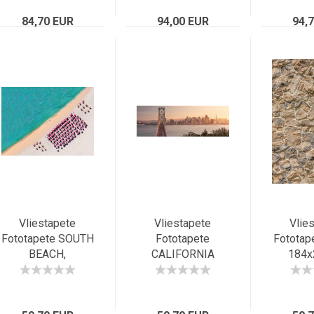
Hafenblick
Wasserfall,
Hong
84,70 EUR
368x248cm
94,00 EUR
Aussich
94,
Vliestapete
Vliestapete
Vlie
Fototapete SOUTH
Fototapete
Fototap
BEACH,
CALIFORNIA
184x
248x184cm,
DREAMING,
Naturst
Vogelperspektive
368x124cm,
Stone-Wa
des Strandes von
malerisches
b