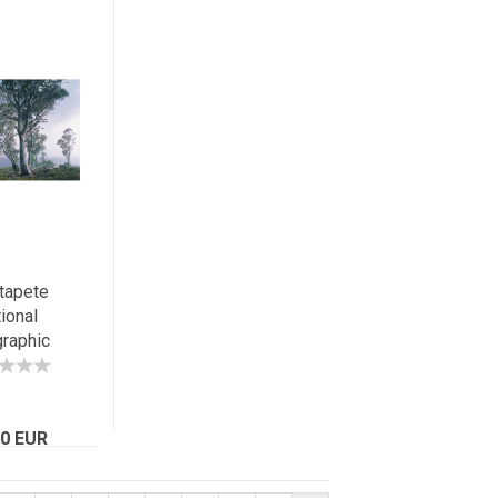
tapete
ional
raphic
Y FOREST
4 Wald im
ennebel
70 EUR