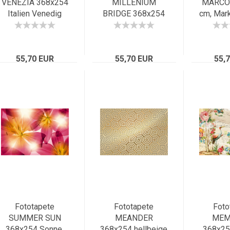
VENEZIA 368x254
MILLENIUM
MARCO
Italien Venedig
BRIDGE 368x254
cm, Mark
Canal Grande
cm Brücke in
Venedig
Markusdom
London mit St.
Canal
Gondeln Adria
Pauls Kathedrale
55,70 EUR
55,70 EUR
55,
Fototapete
Fototapete
Foto
SUMMER SUN
MEANDER
MEM
368x254 Sonne,
368x254 hellbeige
368x25