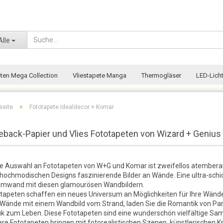
Wohnort
Alle
eten Mega Collection
Vliestapete Manga
Thermogläser
LED-Licht
»
seite
Fototapete Idealdecor + Komar
eback-Papier und Vlies Fototapeten von Wizard + Genius
e Auswahl an Fototapeten von W+G und Komar ist zweifellos atemberau
hochmodischen Designs faszinierende Bilder an Wände. Eine ultra-schick
mwand mit diesen glamourösen Wandbildern.
tapeten schaffen ein neues Universum an Möglichkeiten für Ihre Wände
 Wände mit einem Wandbild vom Strand, laden Sie die Romantik von Paris
ik zum Leben. Diese Fototapeten sind eine wunderschön vielfältige Sa
re Fototapeten bringen mit fotorealistischen Szenen, künstlerischen K