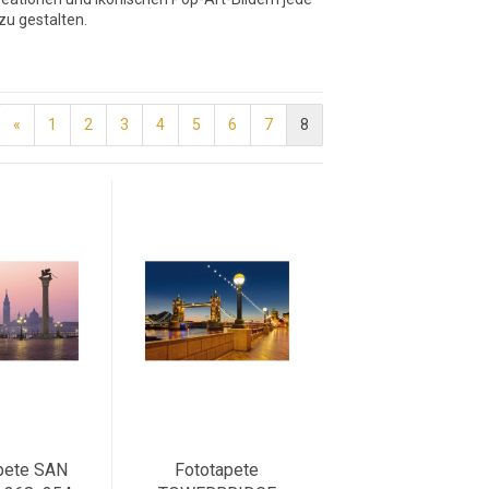
zu gestalten.
«
1
2
3
4
5
6
7
8
pete SAN
Fototapete