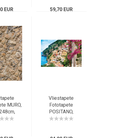
 Kong,
Mammutbäume in
t Wan Chai
70 EUR
Kalifornien, USA
59,70 EUR
stapete
Vliestapete
ete MURO,
Fototapete
248cm,
POSITANO,
einmauer,
368x248cm,
ll, beige-
malerisches
raun
Fischerdorf der