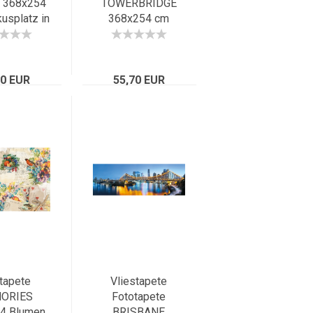
 368x254
TOWERBRIDGE
usplatz in
368x254 cm
, Italien,
malerische Brücke
 Grande
in London im
Abendlicht, UK
70 EUR
55,70 EUR
tapete
Vliestapete
ORIES
Fototapete
4 Blumen
BRISBANE