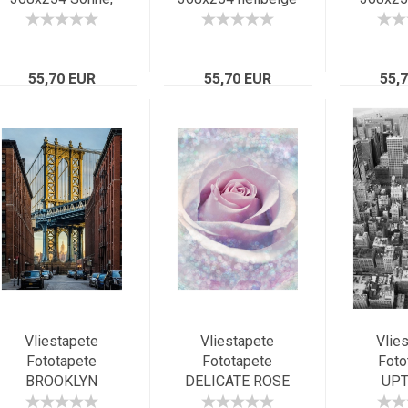
violett gelb
Kreise Linien
Vögel 
leuchtend bunte
Flussmuster
Musi
Blumen Blüten
beige-braun Retro
Her
55,70 EUR
55,70 EUR
55,
So
Vliestapete
Vliestapete
Vlie
Fototapete
Fototapete
Foto
BROOKLYN
DELICATE ROSE
UP
184x248
184x248
18