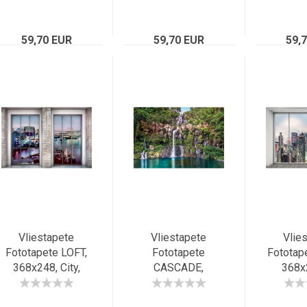
Strassenschlucht
Blütentraum
Gros
New Yorks, NYC,
Pastell, Blume 2-
Vogelpe
59,70 EUR
Bridge
59,70 EUR
teilig
2-tei
59,
Vliestapete
Vliestapete
Vlie
Fototapete LOFT,
Fototapete
Fototap
368x248, City,
CASCADE,
368x
urbanes Wohnen
Naturschauspiel,
Pent
stilvoller
Urwald,
Feeling