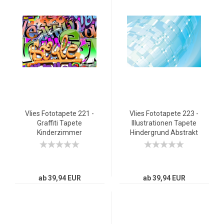
Vlies Fototapete 221 -
Vlies Fototapete 223 -
Graffiti Tapete
Illustrationen Tapete
Kinderzimmer
Hindergrund Abstrakt
Streetart Graffitti
Türkis weiß
Sprayer 3D bunt
schwarz - weiß
ab 39,94 EUR
ab 39,94 EUR