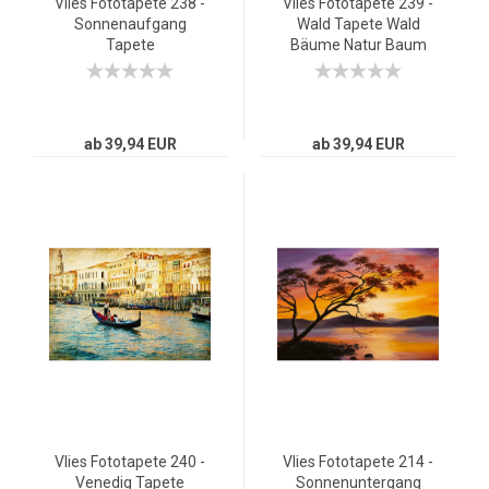
Vlies Fototapete 238 -
Vlies Fototapete 239 -
Sonnenaufgang
Wald Tapete Wald
Tapete
Bäume Natur Baum
Sonnenaufgang Baum
grün Sonne violett
Natur Feld braun
ab 39,94 EUR
ab 39,94 EUR
Vlies Fototapete 240 -
Vlies Fototapete 214 -
Venedig Tapete
Sonnenuntergang