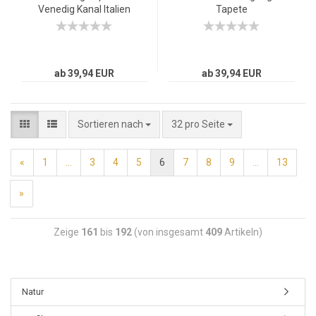
Venedig Kanal Italien
Tapete
Boot Wasser grau
Sonnenuntergang
Baum Natur
Romantisch Urlaub
grau
ab 39,94 EUR
ab 39,94 EUR
Sortieren nach
32 pro Seite
«
1
...
3
4
5
6
7
8
9
...
13
»
Zeige
161
bis
192
(von insgesamt
409
Artikeln)
Natur