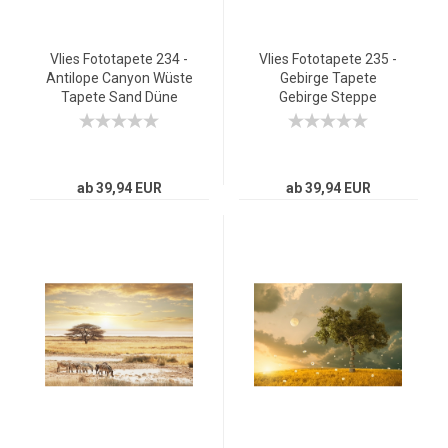
Vlies Fototapete 234 -
Vlies Fototapete 235 -
Antilope Canyon Wüste
Gebirge Tapete
Tapete Sand Düne
Gebirge Steppe
Urlaub Sonne Pastell
Sonnenaufgang Natur
orange
braun
ab 39,94 EUR
ab 39,94 EUR