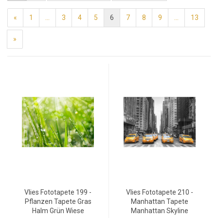
«
1
...
3
4
5
6
7
8
9
...
13
»
Vlies Fototapete 199 -
Vlies Fototapete 210 -
Pflanzen Tapete Gras
Manhattan Tapete
Halm Grün Wiese
Manhattan Skyline