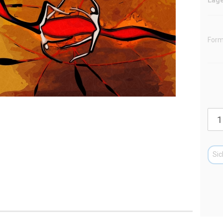
Form
Sic