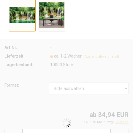
Art.Nr.:
-
Lieferzeit:
ca. 1-2 Wochen
(Ausland abweichend)
Lagerbestand:
10000
Stück
Format:
ab 34,94 EUR
inkl. 19% MwSt. zzgl.
Versand