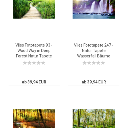
Vlies Fototapete 93 -
Vlies Fototapete 247 -
Wood Way in Deep
Natur Tapete
Forest Natur Tapete
Wasserfall Bäume
Holz Weg grün
Wald Thailand See
Wasser Meer Sonne
grün
ab 39,94 EUR
ab 39,94 EUR