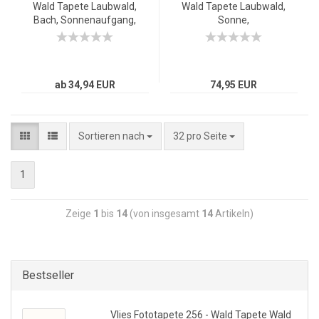
Wald Tapete Laubwald,
Wald Tapete Laubwald,
Bach, Sonnenaufgang,
Sonne,
Frühling natural
Sonnenstrahlen,
Fenster, Bach natural
ab 34,94 EUR
74,95 EUR
Sortieren nach
32 pro Seite
1
Zeige
1
bis
14
(von insgesamt
14
Artikeln)
Bestseller
Vlies Fototapete 256 - Wald Tapete Wald