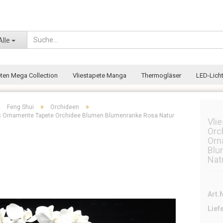
Wohnort
Alle
eten Mega Collection
Vliestapete Manga
Thermogläser
LED-Licht
»
»
»
Feng Shui
Orchideen
nes Ornamente Tapete Orchidee Blumen Blumenranke Rosa Natur
Vli
Orc
Orn
Blu
Nat
Art.N
Lief