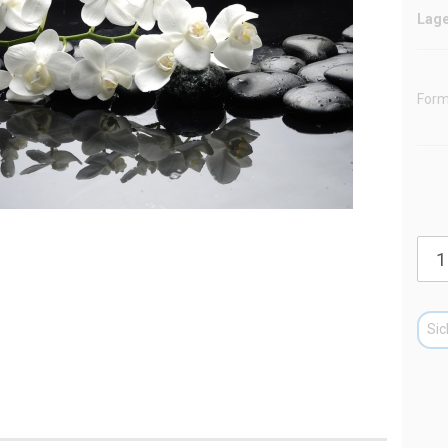
Form
Sic