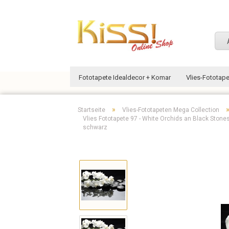
Fototapete Idealdecor + Komar
Vlies-Fototap
»
Startseite
Vlies-Fototapeten Mega Collection
Vlies Fototapete 97 - White Orchids an Black Sto
schwarz