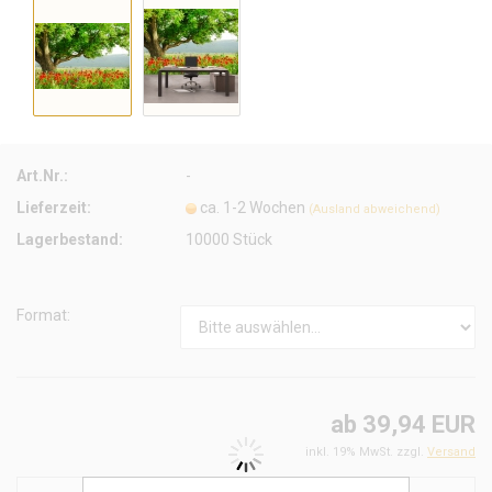
Art.Nr.:
-
Lieferzeit:
ca. 1-2 Wochen
(Ausland abweichend)
Lagerbestand:
10000
Stück
Format:
ab 39,94 EUR
inkl. 19% MwSt. zzgl.
Versand