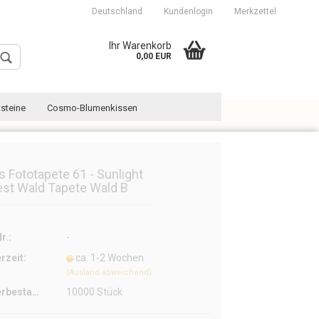
Deutschland
Kundenlogin
Merkzettel
Ihr Warenkorb
0,00 EUR
steine
Cosmo-Blumenkissen
es Fototapete 61 - Sunlight
est Wald Tapete Wald B
Konto erstellen
Passwort vergessen?
r.:
-
erzeit:
ca. 1-2 Wochen
(Ausland abweichend)
Lagerbestand:
10000
Stück