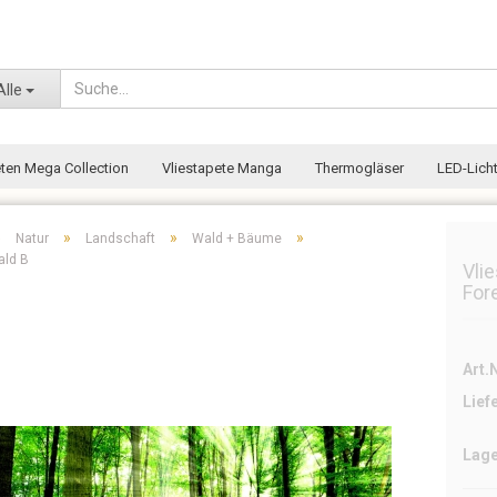
Wohnort
Alle
eten Mega Collection
Vliestapete Manga
Thermogläser
LED-Licht
»
»
»
»
Natur
Landschaft
Wald + Bäume
ald B
Vli
For
Art.N
Lief