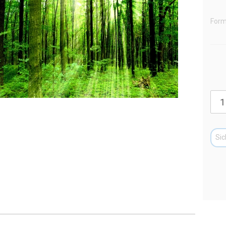
Form
Sic