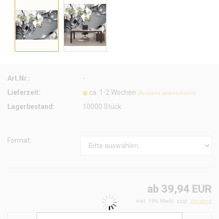
Art.Nr.:
-
Lieferzeit:
ca. 1-2 Wochen
(Ausland abweichend)
Lagerbestand:
10000
Stück
Format:
ab 39,94 EUR
inkl. 19% MwSt. zzgl.
Versand