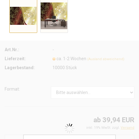
Art.Nr.:
-
Lieferzeit:
ca. 1-2 Wochen
(Ausland abweichend)
Lagerbestand:
10000
Stück
Format:
ab 39,94 EUR
inkl. 19% MwSt. zzgl.
Versand