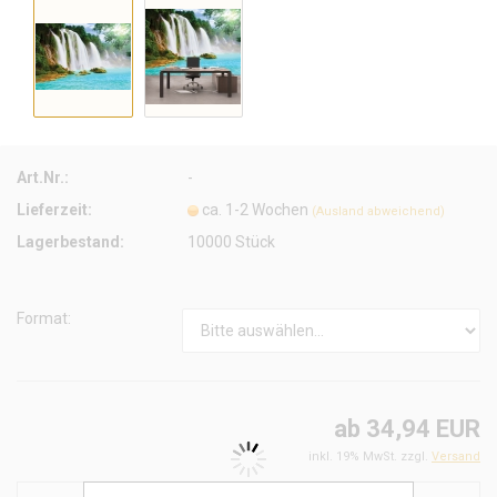
Art.Nr.:
-
Lieferzeit:
ca. 1-2 Wochen
(Ausland abweichend)
Lagerbestand:
10000
Stück
Format:
ab 34,94 EUR
inkl. 19% MwSt. zzgl.
Versand