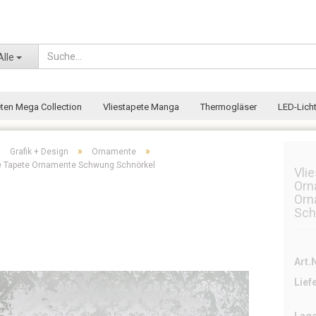
Wohnort
Alle
eten Mega Collection
Vliestapete Manga
Thermogläser
LED-Licht
»
»
»
Grafik + Design
Ornamente
te Tapete Ornamente Schwung Schnörkel
Vli
Orn
Orn
Sch
Art.N
Lief