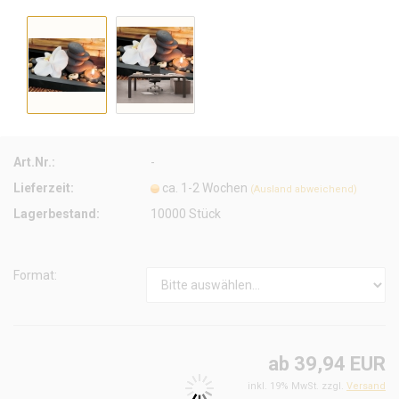
Art.Nr.:
-
Lieferzeit:
ca. 1-2 Wochen
(Ausland abweichend)
Lagerbestand:
10000
Stück
Format:
ab 39,94 EUR
inkl. 19% MwSt. zzgl.
Versand