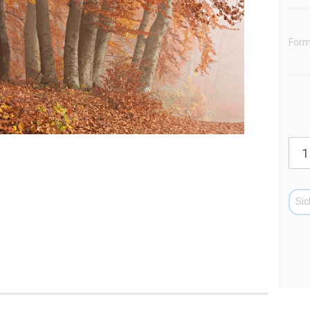
Form
Sic