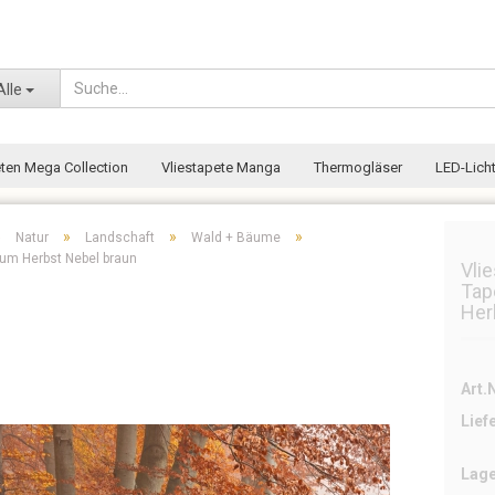
Wohnort
Alle
eten Mega Collection
Vliestapete Manga
Thermogläser
LED-Licht
»
»
»
»
Natur
Landschaft
Wald + Bäume
aum Herbst Nebel braun
Vli
Tap
Her
Art.N
Lief