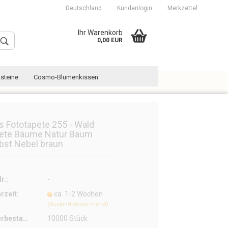
Deutschland
Kundenlogin
Merkzettel
Ihr Warenkorb
0,00 EUR
steine
Cosmo-Blumenkissen
es Fototapete 255 - Wald
ete Bäume Natur Baum
bst Nebel braun
Konto erstellen
Passwort vergessen?
r.:
-
erzeit:
ca. 1-2 Wochen
(Ausland abweichend)
Lagerbestand:
10000
Stück