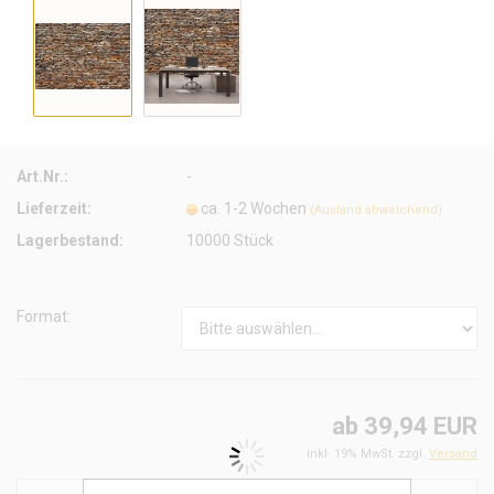
Art.Nr.:
-
Lieferzeit:
ca. 1-2 Wochen
(Ausland abweichend)
Lagerbestand:
10000
Stück
Format:
ab 39,94 EUR
inkl. 19% MwSt. zzgl.
Versand