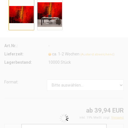
Art.Nr.:
-
Lieferzeit:
ca. 1-2 Wochen
(Ausland abweichend)
Lagerbestand:
10000
Stück
Format:
ab 39,94 EUR
inkl. 19% MwSt. zzgl.
Versand