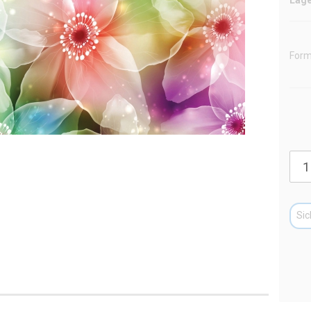
Form
Sic