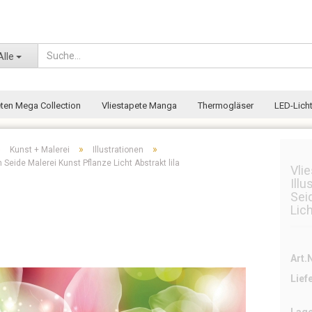
Wohnort
Alle
eten Mega Collection
Vliestapete Manga
Thermogläser
LED-Licht
»
»
»
Kunst + Malerei
Illustrationen
 Seide Malerei Kunst Pflanze Licht Abstrakt lila
Vli
Ill
Sei
Lich
Art.N
Lief