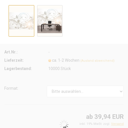
Art.Nr.:
-
Lieferzeit:
ca. 1-2 Wochen
(Ausland abweichend)
Lagerbestand:
10000
Stück
Format:
ab 39,94 EUR
inkl. 19% MwSt. zzgl.
Versand