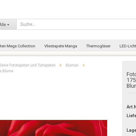
Wohnort
Alle
eten Mega Collection
Vliestapete Manga
Thermogläser
LED-Licht
»
»
leine Fototapeten und Türtapeten
Blumen
te Blume
Fot
175
Blu
Art.N
Lief