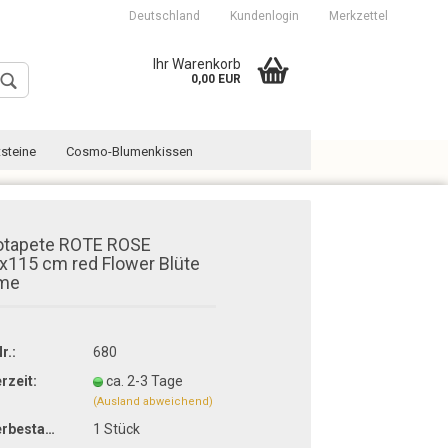
Deutschland
Kundenlogin
Merkzettel
Ihr Warenkorb
0,00 EUR
steine
Cosmo-Blumenkissen
otapete ROTE ROSE
x115 cm red Flower Blüte
me
Konto erstellen
Passwort vergessen?
r.:
680
erzeit:
ca. 2-3 Tage
(Ausland abweichend)
Lagerbestand:
1
Stück